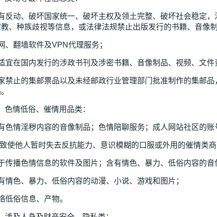
含有反动、破坏国家统一、破坏主权及领土完整、破坏社会稳定，
宗教、种族歧视等信息，或法律法规禁止出版发行的书籍、音像
网、翻墙软件及VPN代理服务；
不适宜在国内发行的涉政书刊及涉密书籍、音像制品、视频、文件
国家禁止的集邮票品以及未经邮政行业管理部门批准制作的集邮品
品。
） 色情低俗、催情用品类：
含有色情淫秽内容的音像制品；色情陪聊服务；成人网站社区的账
 可致使他人暂时失去反抗能力、意识模糊的口服或外用的催情类
用于传播色情信息的软件及图片；含有情色、暴力、低俗内容的音
含有情色、暴力、低俗内容的动漫、小说、游戏和图片；
网络低俗信息、产物。
） 涉及人身及财产安全，隐私类：