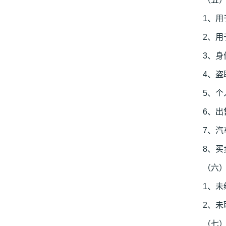
1、
2、
3、
4、
5、
6、
7、
8、买
（六
1、
2、
（七