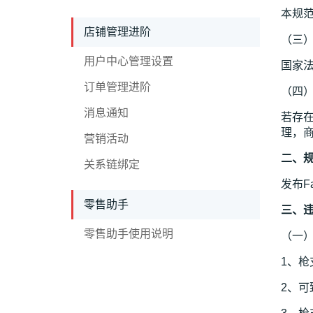
本规范
店铺管理进阶
（三
用户中心管理设置
国家
订单管理进阶
（四
消息通知
若存在
理，商
营销活动
二、
关系链绑定
发布F
零售助手
三、
零售助手使用说明
（一
1、
2、