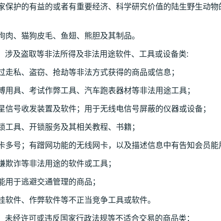
国家保护的有益的或者有重要经济、科学研究价值的陆生野生动物
；
猫狗肉、猫狗皮毛、鱼翅、熊胆及其制品。
 涉及盗取等非法所得及非法用途软件、工具或设备类:
通过走私、盗窃、抢劫等非法方式获得的商品或信息；
赌博用具、考试作弊工具、汽车跑表器材等非法用途工具；
卫星信号收发装置及软件；用于无线电信号屏蔽的仪器或设备；
撬锁工具、开锁服务及其相关教程、书籍；
一卡多号；有蹭网功能的无线网卡，以及描述信息中有告知会员能
涉嫌欺诈等非法用途的软件或工具；
可能用于逃避交通管理的商品；
外挂软件、作弊软件等不正当竞争工具或软件。
） 未经许可或违反国家行政法规等不适合交易的商品类：