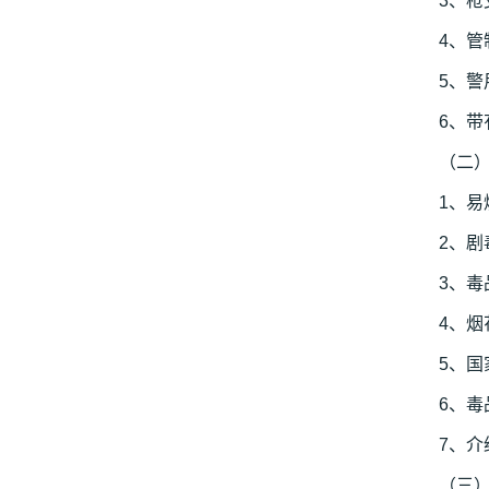
3、
4、
5、
6、
（二
1、易
2、剧
3、
4、烟
5、
6、
7、
（三