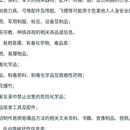
枪支、弹药、军火的相关器材、配件、附属产品，及仿制品的衍生
管制类刀具、弓弩配件及甩棍、飞镖等可能用于危害他人人身安全
警用、军用制服、标志、设备及制品；
带有宗教、种族歧视的相关商品或信息。
） 易燃易爆，有毒化学物、毒品类：
燃、易爆物品；
毒化学品；
毒品、制毒原料、制毒化学品及致瘾性药物；
花爆竹；
国家名录中禁止出售的危险化学品；
毒品吸食工具及配件；
介绍制作易燃易爆品方法的相关文本资料、书籍、音像制品、视频
） 反动等破坏性信息类：